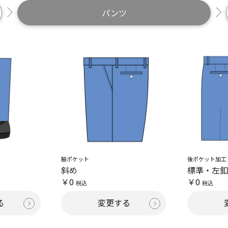
パンツ
脇ポケット
後ポケット加工
斜め
標準・左
￥0
￥0
税込
税込
る
変更する