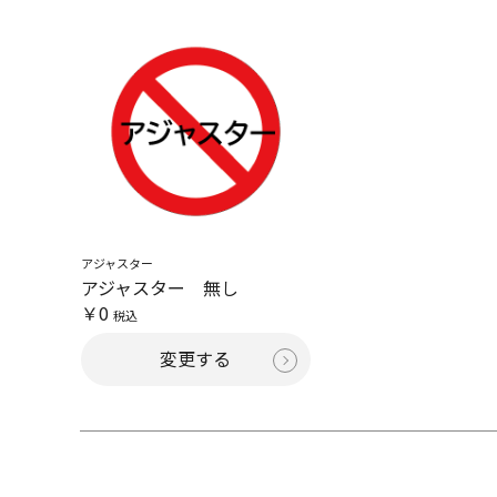
アジャスター
アジャスター 無し
￥0
税込
変更する