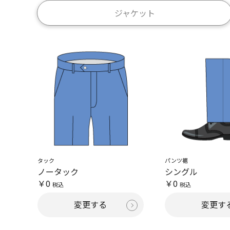
ジャケット
タック
パンツ裾
ノータック
シングル
￥0
￥0
税込
税込
変更する
変更す