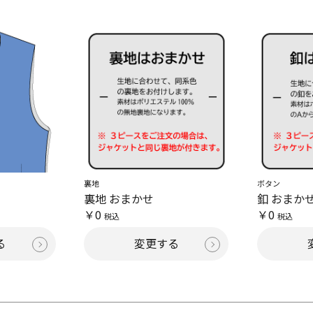
裏地
ボタン
裏地 おまかせ
釦 おまか
￥0
￥0
税込
税込
る
変更する