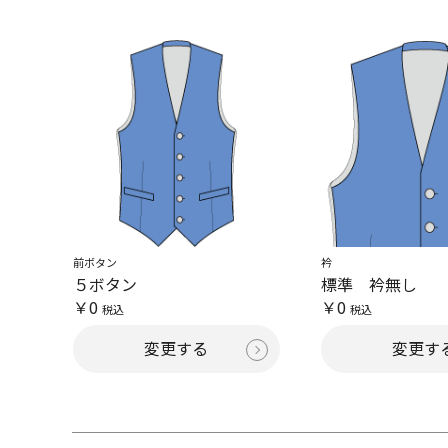
前ボタン
衿
５ボタン
標準 衿無し
￥0
￥0
税込
税込
変更する
変更す