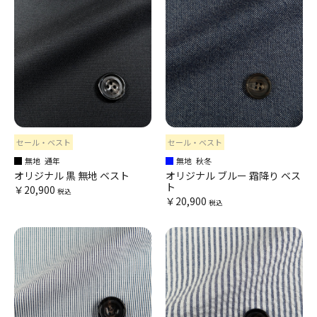
セール・ベスト
セール・ベスト
無地
通年
無地
秋冬
オリジナル 黒 無地 ベスト
オリジナル ブルー 霜降り ベス
ト
￥20,900
税込
￥20,900
税込