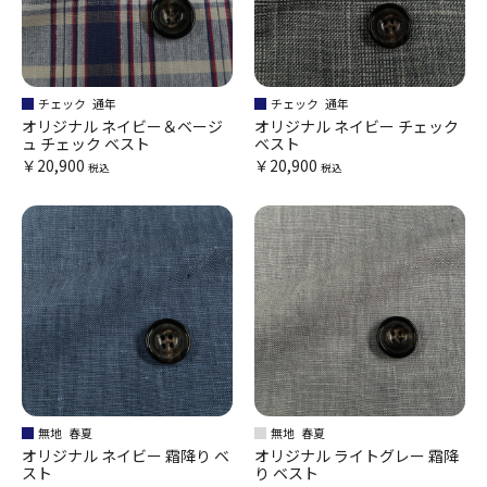
チェック
通年
チェック
通年
オリジナル ネイビー＆ベージ
オリジナル ネイビー チェック
ュ チェック ベスト
ベスト
￥20,900
￥20,900
税込
税込
無地
春夏
無地
春夏
オリジナル ネイビー 霜降り ベ
オリジナル ライトグレー 霜降
スト
り ベスト