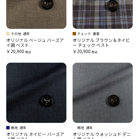
その他
通年
チェック
春夏
オリジナル ベージュ バーズア
オリジナル ブラウン＆ネイビ
イ調 ベスト
ー チェック ベスト
￥20,900
￥20,900
税込
税込
無地
通年
無地
通年
オリジナル ネイビー バーズア
オリジナル ウォッシュド デニ