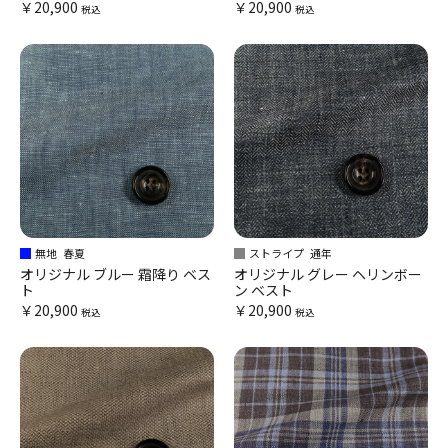
￥20,900
￥20,900
税込
税込
無地
春夏
ストライプ
通年
オリジナル ブルー 霜降り ベス
オリジナル グレー ヘリンボー
ト
ン ベスト
￥20,900
￥20,900
税込
税込