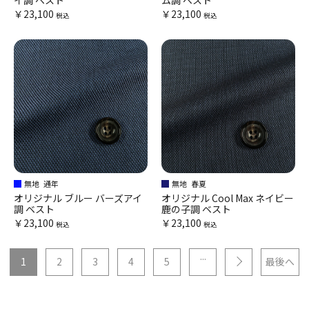
イ調 ベスト
ム調 ベスト
￥23,100
￥23,100
税込
税込
無地
通年
無地
春夏
オリジナル ブルー バーズアイ
オリジナル Cool Max ネイビー
調 ベスト
鹿の子調 ベスト
￥23,100
￥23,100
税込
税込
...
1
2
3
4
5
最後へ