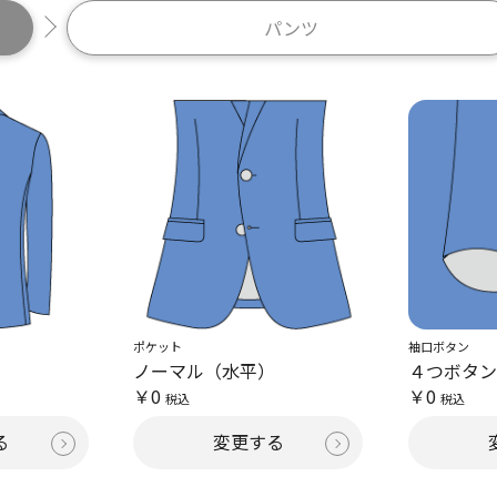
パンツ
ポケット
袖口ボタン
ノーマル（水平）
４つボタ
￥0
￥0
税込
税込
る
変更する