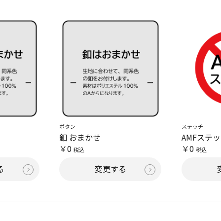
ボタン
ステッチ
釦 おまかせ
AMFステ
￥0
￥0
税込
税込
る
変更する