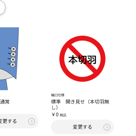
袖口仕様
ン通常
標準 開き見せ（本切羽無
し）
￥0
税込
変更する
変更する