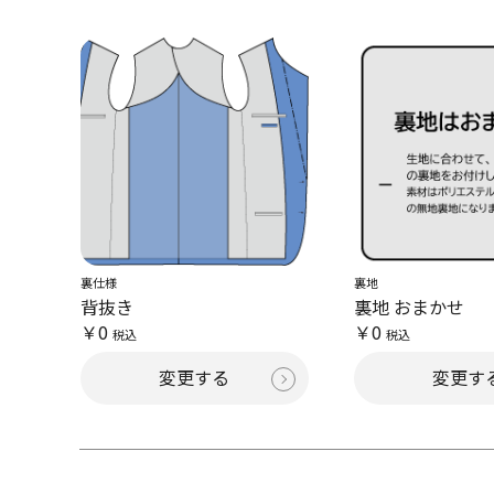
裏仕様
裏地
背抜き
裏地 おまかせ
￥0
￥0
税込
税込
変更する
変更す