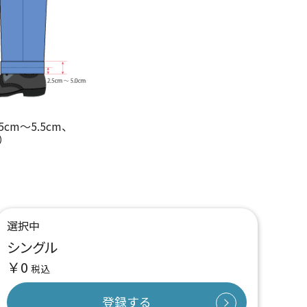
5cm～5.5cm、
位）
選択中
シングル
￥0
税込
登録する