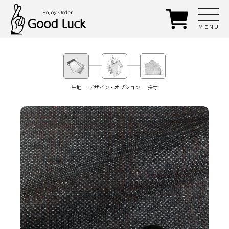
ＭＥＮＵ
生地
デザイン・オプション
採寸