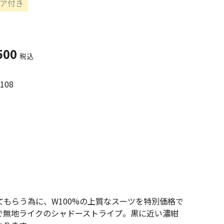
ア付き
500
税込
108
もらう為に、W100%の上質なスーツを特別価格で
で無地ライクのシャドーストライプ。黒に近い濃紺