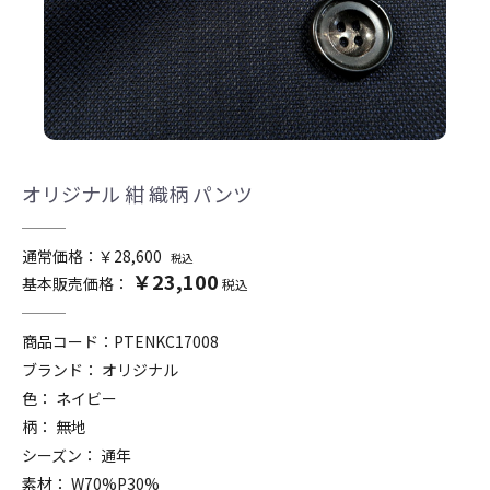
オリジナル 紺 織柄 パンツ
通常価格：￥28,600
税込
￥23,100
基本販売価格：
税込
商品コード：
PTENKC17008
ブランド： オリジナル
色： ネイビー
柄： 無地
シーズン： 通年
素材： W70%P30%