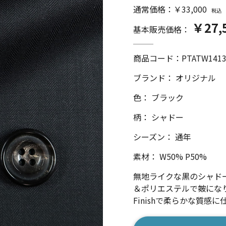
通常価格：￥33,000
税込
￥27,
基本販売価格：
商品コード：
PTATW141
ブランド： オリジナル
色： ブラック
柄： シャドー
シーズン： 通年
素材： W50% P50%
無地ライクな黒のシャド
＆ポリエステルで皴になり
Finishで柔らかな質感
数量