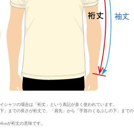
イシャツの場合は「裄丈」という表記が多く使われています。
下」までの長さが裄丈で、「肩先」から「手首のくるぶしの下」までの
84㎝が裄丈の意味です。