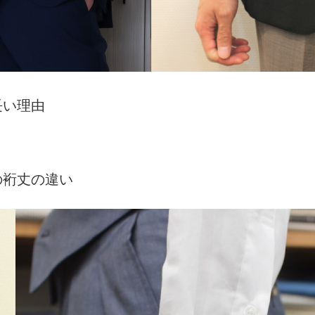
長い理由
の裄丈の違い