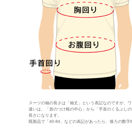
スーツの袖の長さは「袖丈」という表記なのですが、ワ
違いは、「首のつけ根の中心」から「手首のくるぶしの
長さになります。
既製品で「40-84」などの表記があったら、後ろの数字