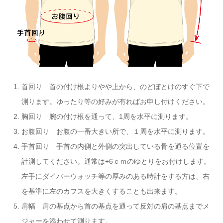
首回り 首の付け根よりやや上から、のどぼとけのすぐ下で
測ります。ゆったり等の好みが有ればお申し付けください。
胸回り 腕の付け根を通って、1周を水平に測ります。
お腹回り お腹の一番大きい所で、１周を水平に測ります。
手首回り 手首の内側と外側の突出している骨を通る位置を
計測してください。通常は+6ｃｍのゆとりをお付けします。
左手にダイバーウォッチ等の厚みのある時計をする方は、右
を基準に左のカフスを大きくすることも出来ます。
肩幅 肩の基点から首の基点を通って反対の肩の基点までメ
ジャーを添わせて測ります。