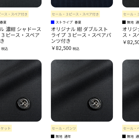
ピース・スペア付き
セール・３ピース・スペア付き
セール・
春夏
ストライプ
春夏
無地
ル 濃紺 シャドース
オリジナル 紺 ダブルスト
オリジナ
 ３ピース・スペア
ライプ ３ピース・スペアパ
ス・ス
き
ンツ付き
￥82,5
0
￥82,500
税込
税込
ャケット
セール・パンツ
セール・
無地
通年
無地