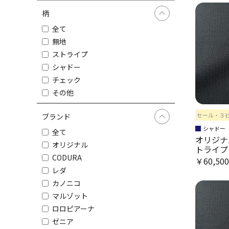
柄
全て
無地
ストライプ
シャドー
チェック
その他
セール・３
ブランド
シャドー
全て
オリジナ
オリジナル
トライプ
CODURA
￥60,50
レダ
カノニコ
マルゾット
ロロピアーナ
ゼニア