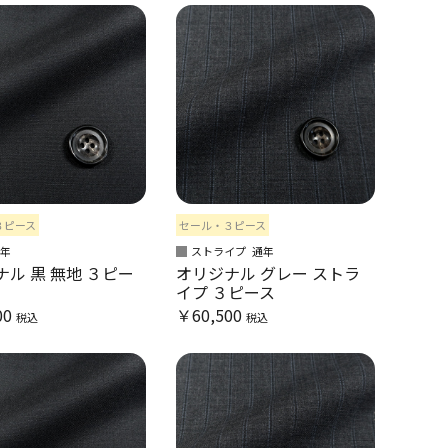
３ピース
セール・３ピース
通年
ストライプ
通年
ル 黒 無地 ３ピー
オリジナル グレー ストラ
イプ ３ピース
00
￥60,500
税込
税込