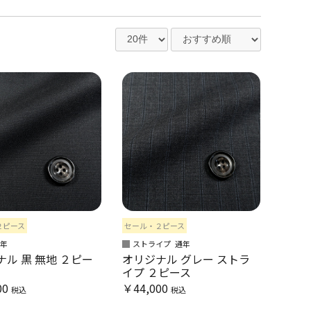
２ピース
セール・２ピース
通年
ストライプ
通年
ル 黒 無地 ２ピー
オリジナル グレー ストラ
イプ ２ピース
00
￥44,000
税込
税込