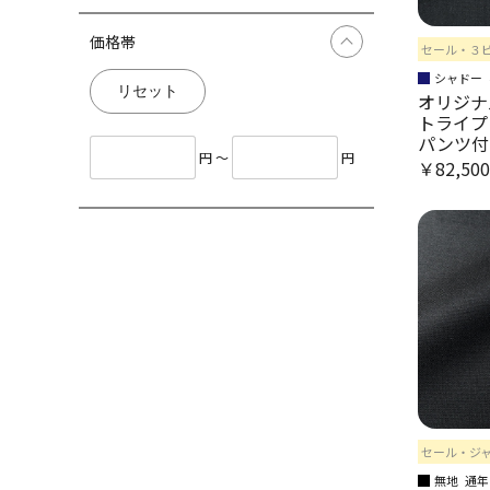
価格帯
セール・３
シャドー
リセット
オリジナ
トライプ
パンツ付
円 〜
円
￥82,50
セール・ジ
無地
通年