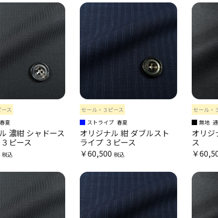
ピース
セール・３ピース
セール・
春夏
ストライプ
春夏
無地
ル 濃紺 シャドース
オリジナル 紺 ダブルスト
オリジナ
 ３ピース
ライプ ３ピース
ス
0
￥60,500
￥60,5
税込
税込