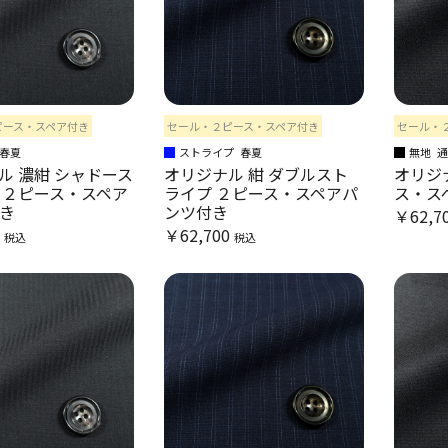
ピース・スペア付き
セール・２ピース・スペア付き
セール・
春夏
ストライプ
春夏
無地
ル 濃紺 シャドース
オリジナル 紺 ダブルスト
オリジナ
 ２ピース・スペア
ライプ ２ピース・スペアパ
ス・ス
き
ンツ付き
￥62,7
0
￥62,700
税込
税込