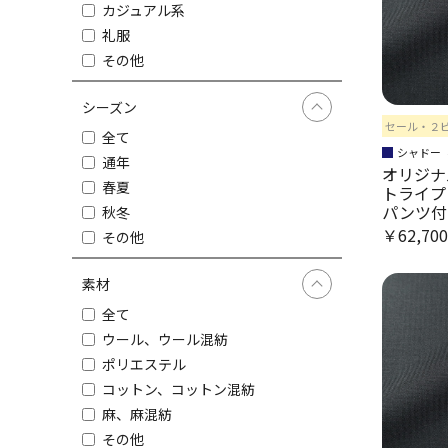
カジュアル系
礼服
その他
シーズン
セール・２
全て
シャドー
通年
オリジナ
春夏
トライプ
パンツ付
秋冬
￥62,70
その他
素材
全て
ウール、ウール混紡
ポリエステル
コットン、コットン混紡
麻、麻混紡
その他