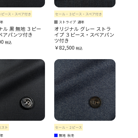
３ピース・スペア付き
セール・３ピース・スペア付き
通年
ストライプ
通年
ル 黒 無地 ３ピー
オリジナル グレー ストラ
ペアパンツ付き
イプ ３ピース・スペアパン
ツ付き
00
税込
￥82,500
税込
ベスト
セール・２ピース
通年
無地
秋冬