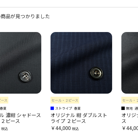
の商品が見つかりました
ピース
セール・２ピース
セール・
春夏
ストライプ
春夏
無地
ル 濃紺 シャドース
オリジナル 紺 ダブルスト
オリジナ
 ２ピース
ライプ ２ピース
ス
0
￥44,000
￥44,0
税込
税込